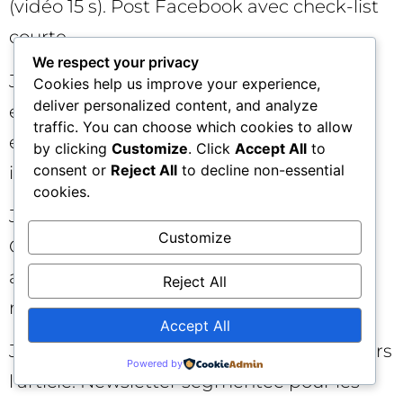
(vidéo 15 s). Post Facebook avec check-list
courte.
We respect your privacy
J+10 : live de 20 min avec un partenaire ;
Cookies help us improve your experience,
deliver personalized content, and analyze
enregistrement puis republication en
traffic. You can choose which cookies to allow
extrait vidéo. Mise à jour de l’article (FAQ
by clicking
Customize
. Click
Accept All
to
consent or
Reject All
to decline non-essential
issue des premières questions).
cookies.
J+14 : post LinkedIn “objection/réponse”.
Customize
Outreach relance médias avec nouvelle
accroche. Ajout d’UTM pour tous les
Reject All
nouveaux liens.
Accept All
J+21 : vidéo courte “le making-of” + CTA vers
Powered by
l’article. Newsletter segmentée pour les