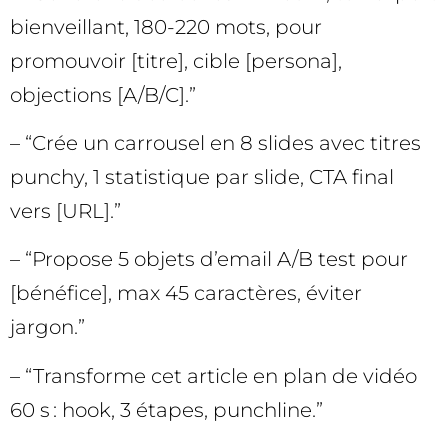
bienveillant, 180-220 mots, pour
promouvoir [titre], cible [persona],
objections [A/B/C].”
– “Crée un carrousel en 8 slides avec titres
punchy, 1 statistique par slide, CTA final
vers [URL].”
– “Propose 5 objets d’email A/B test pour
[bénéfice], max 45 caractères, éviter
jargon.”
– “Transforme cet article en plan de vidéo
60 s : hook, 3 étapes, punchline.”