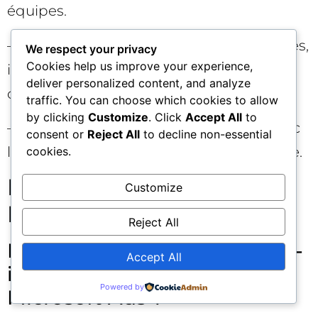
équipes.
– Mettre à jour vos guidelines de flux (titres,
We respect your privacy
Cookies help us improve your experience,
identifiants, images, catégories) selon les
deliver personalized content, and analyze
constats.
traffic. You can choose which cookies to allow
by clicking
Customize
. Click
Accept All
to
– Aligner la roadmap merchandising avec
consent or
Reject All
to decline non-essential
les signaux d’éligibilité et de performance.
cookies.
FAQ rapide sur Product
Customize
Explorer ❓
Reject All
Product Explorer remplace-t-
Accept All
il les autres rapports
Powered by
Microsoft Ads ?