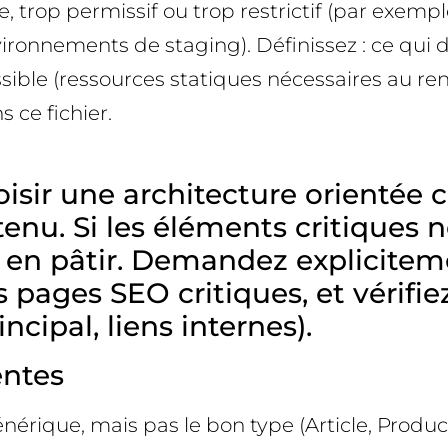
de, trop permissif ou trop restrictif (par exemp
ronnements de staging). Définissez : ce qui do
essible (ressources statiques nécessaires au r
 ce fichier.
choisir une architecture orientée
tenu. Si les éléments critiques n
t en pâtir. Demandez explicite
s pages SEO critiques, et vérifi
incipal, liens internes).
entes
érique, mais pas le bon type (Article, Produ