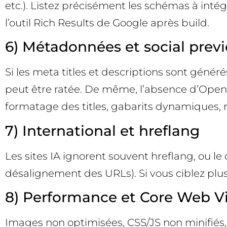
etc.). Listez précisément les schémas à inté
l’outil Rich Results de Google après build.
6) Métadonnées et social prev
Si les meta titles et descriptions sont géné
peut être ratée. De même, l’absence d’Open G
formatage des titles, gabarits dynamiques, 
7) International et hreflang
Les sites IA ignorent souvent hreflang, ou 
désalignement des URLs). Si vous ciblez plusi
8) Performance et Core Web Vi
Images non optimisées, CSS/JS non minifiés,