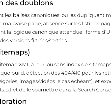
on des doublons
nt les balises canoniques, ou les dupliquent 
mauvaise page, absence sur les listings paginés
ent la logique canonique attendue : forme d’U
 versions filtrées/sortées.
sitemaps)
sitemap XML à jour, ou sans index de sitemaps
ue build, détection des 404/410 pour les reti
atégories, images/vidéos le cas échéant), et e
s.txt et de le soumettre dans la Search Conso
ploration