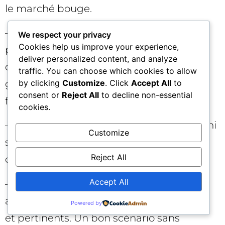
le marché bouge.
– Survaloriser le dernier clic. Votre
We respect your privacy
Cookies help us improve your experience,
planification PPC doit intégrer les effets
deliver personalized content, and analyze
d’assistance et la contribution média
traffic. You can choose which cookies to allow
globale, sous peine d’étouffer le haut de
by clicking
Customize
. Click
Accept All
to
consent or
Reject All
to decline non-essential
funnel.
cookies.
– Lancer sans garde-fous. Sans stop-loss ni
Customize
seuils d’escalade, vous laissez l’inertie
Reject All
décider à votre place.
Accept All
– Oublier la créa. Les systèmes
automatisés sont affamés d’assets variés
Powered by
et pertinents. Un bon scénario sans