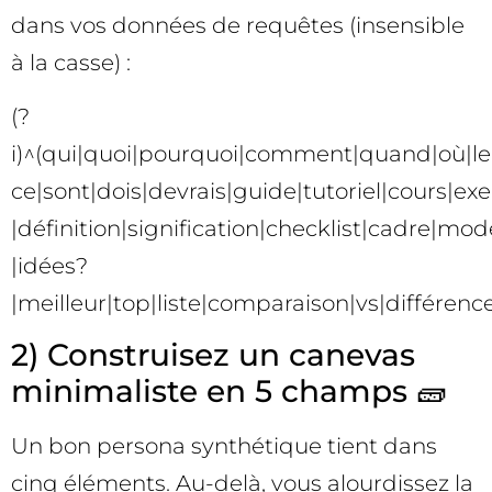
dans vos données de requêtes (insensible
à la casse) :
(?
i)^(qui|quoi|pourquoi|comment|quand|où|le
ce|sont|dois|devrais|guide|tutoriel|cours|e
|définition|signification|checklist|cadre|mo
|idées?
|meilleur|top|liste|comparaison|vs|différenc
2) Construisez un canevas
minimaliste en 5 champs 🧱
Un bon persona synthétique tient dans
cinq éléments. Au-delà, vous alourdissez la