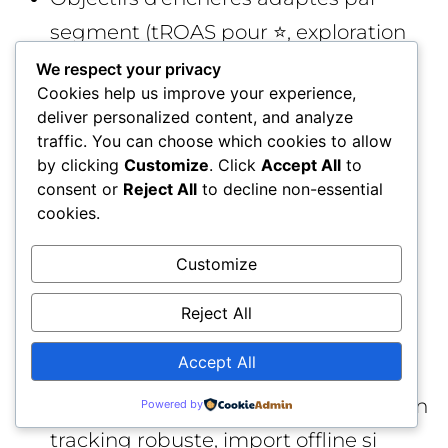
segment (tROAS pour ⭐, exploration
pour 💤/🆕).
We respect your privacy
Cookies help us improve your experience,
Groupes d’assets thématiques avec
deliver personalized content, and analyze
signaux d’audience pertinents et
traffic. You can choose which cookies to allow
by clicking
Customize
. Click
Accept All
to
pages de destination cohérentes.
consent or
Reject All
to decline non-essential
Automatisation quotidienne de la
cookies.
promotion/rétrogradation des
Customize
produits.
Surveillance des requêtes et brand
Reject All
safety, séparation du trafic marque si
Accept All
nécessaire.
Mesure axée valeur/marge, conversion
Powered by
tracking robuste, import offline si