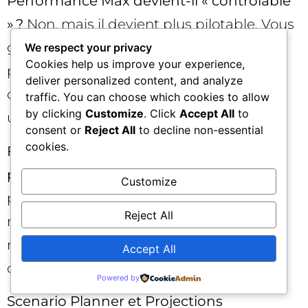
Performance Max devient-il « contrôlable
» ?
Non, mais il devient plus pilotable. Vous
gagnez des leviers utiles (exclusions first-
We respect your privacy
Cookies help us improve your experience,
party, pacing, placements) tout en
deliver personalized content, and analyze
conservant la logique d’optimisation
traffic. You can choose which cookies to allow
by clicking
Customize
. Click
Accept All
to
unifiée.
consent or
Reject All
to decline non-essential
cookies.
Faut-il arrêter ses autres campagnes au
profit de Performance Max ?
Non. PMax
Customize
performe mieux intégré à un portefeuille
Reject All
média (Search thématique, YouTube,
remarketing, social). L’enjeu est la
Accept All
complémentarité, pas le remplacement.
Powered by
Scenario Planner et Projections