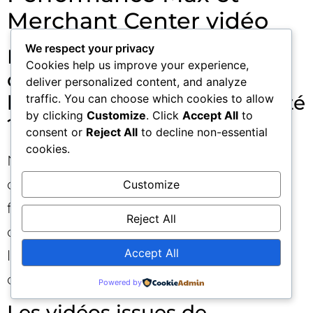
Merchant Center vidéo
We respect your privacy
Faut‑il obligatoirement avoir
Cookies help us improve your experience,
des vidéos par SKU pour
deliver personalized content, and analyze
bénéficier de la fonctionnalité
traffic. You can choose which cookies to allow
by clicking
Customize
. Click
Accept All
to
?
consent or
Reject All
to decline non-essential
cookies.
Non. Performance Max utilisera les vidéos
disponibles et complétera avec d’autres
Customize
formats si nécessaire. Mais plus la
Reject All
couverture vidéo par SKU est élevée, plus
Accept All
l’alignement et la performance ont des
chances de progresser.
Powered by
Les vidéos issues de