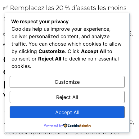
✅ Remplacez les 20 % d’assets les moins
performants par de nouvelles variantes.
We respect your privacy
Cookies help us improve your experience,
✅ Contrôlez l’impact global sur CPA/ROAS,
deliver personalized content, and analyze
et pas seulement sur les métriques vidéo.
traffic. You can choose which cookies to allow
by clicking
Customize
. Click
Accept All
to
Cas d’usage : comment
consent or
Reject All
to decline non-essential
cookies.
différentes verticales
peuvent profiter de 15
Customize
vidéos
Reject All
E-commerce retail 🛍️: combinez vidéos
Accept All
best-sellers, démonstrations par catégorie,
Powered by
UGC comparatif, offres saisonnières et