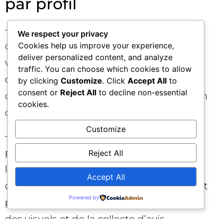
par profil
– Pour les directions marketing/CMO :
We respect your privacy
demandez la répartition visible vs non
Cookies help us improve your experience,
deliver personalized content, and analyze
visible et la part d’étagère comme KPIs
traffic. You can choose which cookies to allow
obligatoires. Calibrez les objectifs par
by clicking
Customize
. Click
Accept All
to
consent or
Reject All
to decline non-essential
catégorie et exigez un plan d’amélioration
cookies.
du flux sur 90 jours. 🎯
Customize
– Pour les équipes retail/e-commerce :
priorisez la complétude du flux et
Reject All
l’alignement produit-marché par
Accept All
catégorie. Déplacez une partie du budget
Powered by
promos vers l’amélioration des attributs,
des visuels et de la collecte d’avis.