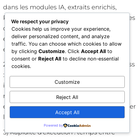
dans les modules IA, extraits enrichis,
People Also Ask, carrousels, vidéo, local. Les
We respect your privacy
outils SEO doivent savoir qualifier cette
Cookies help us improve your experience,
deliver personalized content, and analyze
empreinte et suivre son évolution par
traffic. You can choose which cookies to allow
entité, thème et intention.
by clicking
Customize
. Click
Accept All
to
consent or
Reject All
to decline non-essential
2) Qualité du trafic et contribution business
cookies.
: sessions qualifiées, conversion assistée,
Customize
impact par segment, LTV. Le
rapprochement avec le CRM et l’analytics
Reject All
est clé pour démontrer la valeur et prioriser
Accept All
les chantiers.
Powered by
3) Rapidité d’exécution : temps entre