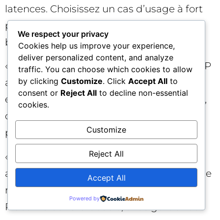
latences. Choisissez un cas d’usage à fort
potentiel et faible dépendance IT (ex.
We respect your privacy
budget fluidity). Prouvez, puis étendez.
Cookies help us improve your experience,
deliver personalized content, and analyze
« Faut-il une CDP pour réussir ? » Une CDP
traffic. You can choose which cookies to allow
by clicking
Customize
. Click
Accept All
to
aide, mais un data layer cohérent et
consent or
Reject All
to decline non-essential
exploitable suffit pour démarrer. Le cœur,
cookies.
c’est l’identité unifiée et des événements
Customize
propres.
Reject All
« Quel rôle pour l’IA générative ? » Elle
accélère la production et l’analyse, mais ne
Accept All
remplace pas la logique décisionnelle.
Powered by
Placez-la dans la boucle, avec garde-fous