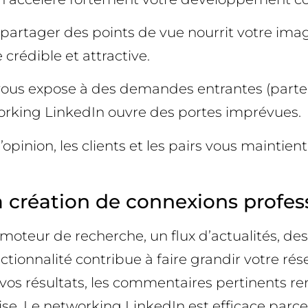
t partager des points de vue nourrit votre ima
 crédible et attractive.
vous expose à des demandes entrantes (partenar
orking LinkedIn ouvre des portes imprévues.
’opinion, les clients et les pairs vous maintie
a création de connexions profess
oteur de recherche, un flux d’actualités, d
nnalité contribue à faire grandir votre réseau
os résultats, les commentaires pertinents renfo
e. Le networking LinkedIn est efficace parce 