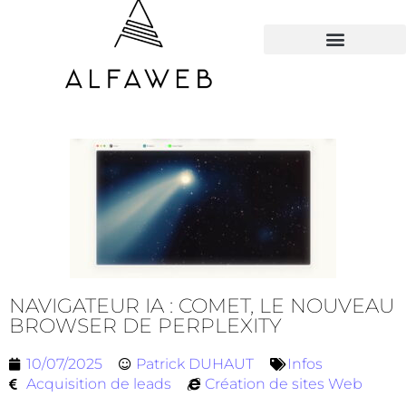
TOUS LES HACKS
NAVIGATEUR IA : COMET, LE NOUVEAU
BROWSER DE PERPLEXITY
10/07/2025
Patrick DUHAUT
Infos
Acquisition de leads
Création de sites Web