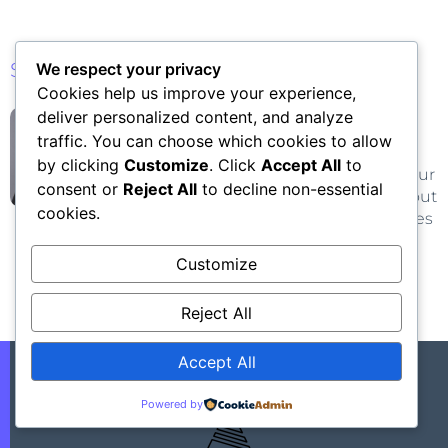
Source
We respect your privacy
Cookies help us improve your experience,
deliver personalized content, and analyze
PATRICK DUHAUT
traffic. You can choose which cookies to allow
Webmaster depuis les tous débuts
by clicking
Customize
. Click
Accept All
to
du Web, j'ai probablement tout vu sur
consent or
Reject All
to decline non-essential
le Net et je ne suis pas loin d'avoir tout
cookies.
fait. Ici, je partage des trucs et astuces
qui fonctionnent, sans secret mais
sans esbrouffe ! J'en profite
Customize
également pour détruire quelques
fausses bonnes idées...
Reject All
Accept All
Powered by