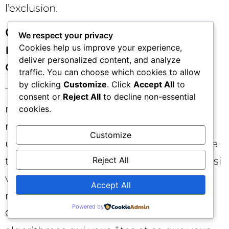
l’exclusion.
Comment protéger la
We respect your privacy
marque si l’IA “élargit” le
Cookies help us improve your experience,
deliver personalized content, and analyze
ciblage ?
traffic. You can choose which cookies to allow
by clicking
Customize
. Click
Accept All
to
Trois axes: 1) une campagne dédiée
consent or
Reject All
to decline non-essential
marque en Exact, 2) des listes négatives
cookies.
robustes partagées entre campagnes, 3)
Customize
une surveillance régulière des rapports de
Reject All
termes et des placements. Renforcez aussi
vos signaux de marque (pages “Officiel”,
Accept All
mentions légales, FAQ, schémas
Powered by
Organization) pour clarifier aux