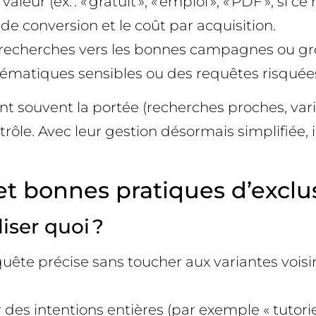
leur (ex. : « gratuit », « emploi », « PDF », si ce
 de conversion et le coût par acquisition.
ux de recherches vers les bonnes campagnes ou 
thématiques sensibles ou des requêtes risquée
 souvent la portée (recherches proches, varia
e. Avec leur gestion désormais simplifiée, il e
t bonnes pratiques d’exclus
iser quoi ?
requête précise sans toucher aux variantes vois
er des intentions entières (par exemple « tutoriel