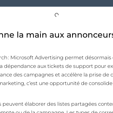
nne la main aux annonceurs 
rch : Microsoft Advertising permet désormais 
e la dépendance aux tickets de support pour e
nance des campagnes et accélère la prise de dé
 marketing, c’est une opportunité de consolider
s peuvent élaborer des listes partagées conte
u compte ou de la campagne. Les types de co