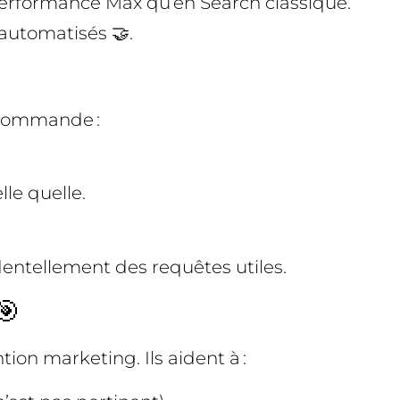
erformance Max qu’en Search classique.
automatisés 🤝.
recommande :
lle quelle.
dentellement des requêtes utiles.
🎯
ion marketing. Ils aident à :