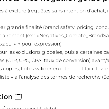
es à exclure (requêtes sans intention d’achat, r
 par grande finalité (brand safety, pricing, con
a clairement (ex. : « Negatives_Compte_BrandSa
exact, » » pour expression).
pour les exclusions globales, puis à certaines
ues (CTR, CPC, CPA, taux de conversion) avant/a
pies, faites valider en interne et facilitez le t
 liste via l’analyse des termes de recherche (S
ion 🗂️
/langue, objectif, date).