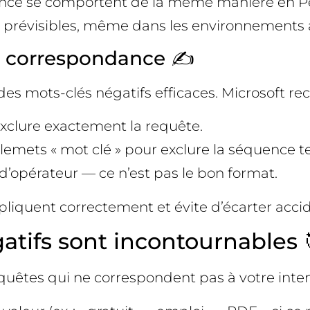
dance se comportent de la même manière en P
nt prévisibles, même dans les environnements 
e correspondance ✍️
 des mots-clés négatifs efficaces. Microsoft 
 exclure exactement la requête.
llemets « mot clé » pour exclure la séquence te
se d’opérateur — ce n’est pas le bon format.
pliquent correctement et évite d’écarter acci
atifs sont incontournables 
requêtes qui ne correspondent pas à votre intent