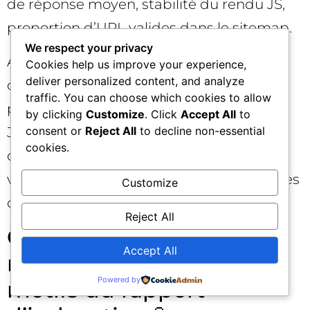
de réponse moyen, stabilité du rendu JS,
proportion d’URL valides dans le sitemap.
We respect your privacy
Astuce : établissez une « baseline » avant
Cookies help us improve your experience,
deliver personalized content, and analyze
correction (même sur données
traffic. You can choose which cookies to allow
partiellement décalées), puis suivez à J+7,
by clicking
Customize
. Click
Accept All
to
J+14 et J+28. Documentez vos
consent or
Reject All
to decline non-essential
cookies.
déploiements pour rattacher chaque
variation à une cause probable et éviter les
Customize
diagnostics rétrospectifs approximatifs.
Reject All
Cas pratiques de
Accept All
remédiation selon les
Powered by
motifs du rapport