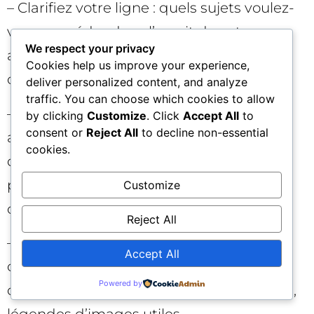
– Clarifiez votre ligne : quels sujets voulez-
vous posséder dans l’esprit de votre
We respect your privacy
audience et de Google ? Structurez votre
Cookies help us improve your experience,
offre éditoriale autour de ces pôles.
deliver personalized content, and analyze
traffic. You can choose which cookies to allow
– Documentez votre expertise : fiches
by clicking
Customize
. Click
Accept All
to
consent or
Reject All
to decline non-essential
auteurs, page « À propos », principes
cookies.
déontologiques, corrections visibles,
partenariats et sources. La confiance se
Customize
construit aussi hors du contenu.
Reject All
– Éditez avec rigueur : précision factuelle,
Accept All
citations sourcées, mise à jour des
Powered by
contenus evergreen, cohérence des titres,