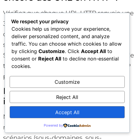
Vérifiez que chaque URL HTTP renvoie une
We respect your privacy
301 vers l’équivalent HTTPS, que les
Cookies help us improve your experience,
canoniques ciblent HTTPS et que vos
deliver personalized content, and analyze
traffic. You can choose which cookies to allow
sitemaps n’exposent pas de HTTP.
by clicking
Customize
. Click
Accept All
to
Soumettez les sitemaps HTTPS et laissez le
consent or
Reject All
to decline non-essential
temps au recrawl. Évitez de bloquer HTTP
cookies.
par robots.txt.
Customize
Puis-je activer HSTS
Reject All
immédiatement ?
Accept All
Mieux vaut attendre la stabilisation post-
Powered by
migration et la vérification de tous les
scénarios (sous-domaines, sous-