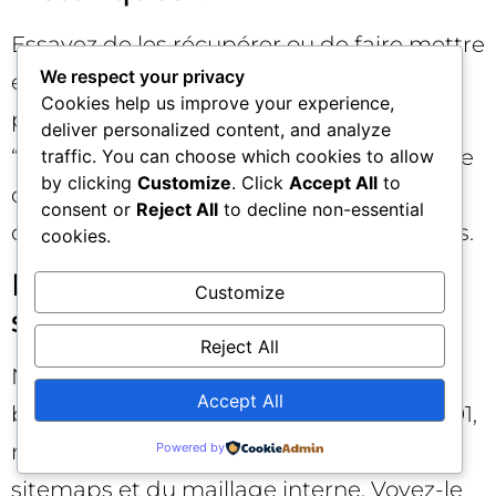
Essayez de les récupérer ou de faire mettre
We respect your privacy
en place des redirections 301 par le
Cookies help us improve your experience,
propriétaire. À défaut, documentez ces
deliver personalized content, and analyze
“angles morts” et surveillez si Google tente
traffic. You can choose which cookies to allow
by clicking
Customize
. Click
Accept All
to
de les explorer via les logs. L’objectif reste
consent or
Reject All
to decline non-essential
de minimiser les points d’entrée orphelins.
cookies.
L’outil Change of Address
Customize
suffit-il à lui seul ?
Reject All
Non. Il
complète
une migration domaine
Accept All
bien exécutée, mais ne remplace ni les 301,
ni les canoniques, ni la mise à jour des
Powered by
sitemaps et du maillage interne. Voyez-le