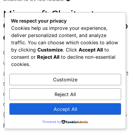
Microsoft Clarity et
We respect your privacy
Google Analytics : un duo
Cookies help us improve your experience,
complémentaire
deliver personalized content, and analyze
traffic. You can choose which cookies to allow
by clicking
Customize
. Click
Accept All
to
Google Analytics propose désormais une
consent or
Reject All
to decline non-essential
vision du trafic en provenance des
cookies.
assistants IA. Utilisez GA pour quantifier et
Customize
segmenter la performance jusqu’à la
conversion et Microsoft Clarity pour
Reject All
comprendre la mécanique de visibilité IA
Accept All
(citations, requêtes, part d’autorité, pages
Powered by
phares). 🤝