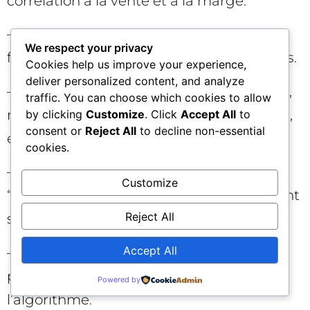
corrélation à la vente et à la marge.
– Limitez-vous à 1–3 micro-conversions
We respect your privacy
fortes par funnel, clairement hiérarchisées.
Cookies help us improve your experience,
deliver personalized content, and analyze
– Utilisez des valeurs dynamiques (panier,
traffic. You can choose which cookies to allow
marge, LTV estimée) quand c’est possible,
by clicking
Customize
. Click
Accept All
to
consent or
Reject All
to decline non-essential
et des valeurs statiques prudentes sinon.
cookies.
– Passez les micro-conversions en
Customize
“secondaires” si le volume d’achats devient
Reject All
suffisant.
Accept All
– Séparez vos objectifs par campagne et
par réseau pour donner un brief clair à
Powered by
l’algorithme.