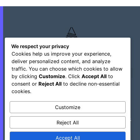
We respect your privacy
Cookies help us improve your experience,
deliver personalized content, and analyze
traffic. You can choose which cookies to allow
by clicking
Customize
. Click
Accept All
to
consent or
Reject All
to decline non-essential
cookies.
©+2026 Outsourcing Network Intelligence
Customize
Découvrez Des Astuces, Des Hacks Et Des
Reject All
Outils Régulièrement En Mettant Ce Site
Dans Vos Favoris.
Accept All