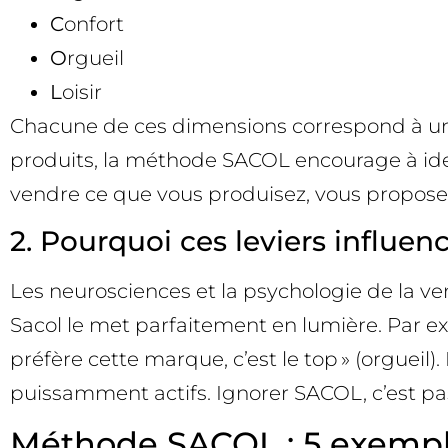
C
onfort
O
rgueil
L
oisir
Chacune de ces dimensions correspond à un l
produits, la méthode SACOL encourage à ident
vendre ce que vous produisez, vous propos
2. Pourquoi ces leviers influ
Les neurosciences et la psychologie de la ve
Sacol le met parfaitement en lumière. Par exe
préfère cette marque, c’est le top » (orgueil)
puissamment actifs. Ignorer SACOL, c’est pass
Méthode SACOL : 5 exempl