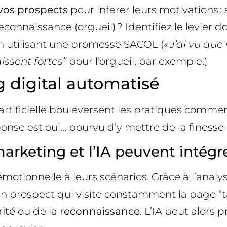
vos prospects
pour inferer leurs motivations : s
econnaissance (orgueil) ? Identifiez le levier d
 utilisant une promesse SACOL (
« J’ai vu que
issent fortes”
pour l’orgueil, par exemple.)
 digital automatisé
 artificielle bouleversent les pratiques comm
se est oui… pourvu d’y mettre de la finesse 
rketing et l’IA peuvent intégre
émotionnelle à leurs scénarios. Grâce à l’anal
un prospect qui visite constamment la page “ta
rité
ou de la
reconnaissance
. L’IA peut alors