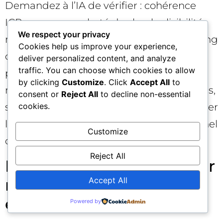
Demandez à l’IA de vérifier : cohérence
ICP→message, clarté des hooks, lisibilité
We respect your privacy
mobile, disponibilité des preuves, mapping
Cookies help us improve your experience,
des événements, conformité RGPD,
deliver personalized content, and analyze
traffic. You can choose which cookies to allow
paramétrage CAPI, UTMs, conventions de
by clicking
Customize
. Click
Accept All
to
nommage, plan de suivi SQL/opportunités,
consent or
Reject All
to decline non-essential
cookies.
séquence de nurturing. L’objectif : sécuriser
l’exécution et éviter les fuites dans le tunnel
Customize
de conversion dès la semaine 1.
Reject All
FAQ express pour décider
Accept All
rapidement si Meta Ads
est fait pour vous 💡
Powered by