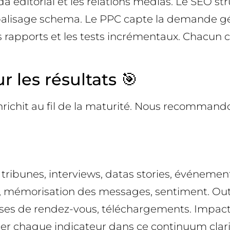
a éditorial et les relations médias. Le SEO str
t le balisage schema. Le PPC capte la demande
, les rapports et les tests incrémentaux. Chacu
 les résultats 🎯
hit au fil de la maturité. Nous recommandons
ribunes, interviews, datas stories, événements
, mémorisation des messages, sentiment. Outc
ises de rendez-vous, téléchargements. Impact 
er chaque indicateur dans ce continuum clarifi