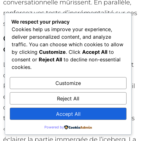
conversationnelle mûrissent. En parallèle,
renforcez vos tests d’incrémentalité sur ces
We respect your privacy
segments pour estimer l’élévation réelle.
Cookies help us improve your experience,
Choisir le bon modèle
deliver personalized content, and analyze
traffic. You can choose which cookies to allow
d’attribution 🧠
by clicking
Customize
. Click
Accept All
to
consent or
Reject All
to decline non-essential
Les modèles au dernier clic sous‑estiment
cookies.
quasi toujours la contribution amont.
Customize
Privilégiez un modèle data‑driven quand il
est statistiquement fiable, complétez par
Reject All
des tests contrôlés (géographiques,
Accept All
temporels), et triangulez avec des lectures
« share of search » ou de notoriété pour
Powered by
éclairer la partie immergée de l’iceberg. La