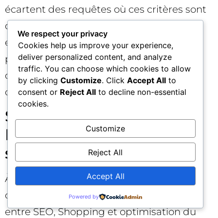
écartent des requêtes où ces critères sont
décisifs. Enfin, mettez à jour vos données
We respect your privacy
en continu : une obsolescence d’attribut
Cookies help us improve your experience,
deliver personalized content, and analyze
peut vous faire chuter rapidement dans
traffic. You can choose which cookies to allow
des environnements IA fortement
by clicking
Customize
. Click
Accept All
to
dynamiques.
consent or
Reject All
to decline non-essential
cookies.
SEO, Shopping Ads et
Customize
Merchant Center : une
stratégie convergente 🔄
Reject All
Accept All
À mesure que la recherche
conversationnelle progresse, la frontière
Powered by
entre SEO, Shopping et optimisation du