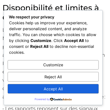
Disponibilité et limites à
connaître 🧭
We respect your privacy
Cookies help us improve your experience,
deliver personalized content, and analyze
Le déploiement des insights IA dans
traffic. You can choose which cookies to allow
Merchant Center commence dans
by clicking
Customize
. Click
Accept All
to
plusieurs marchés majeurs, notamment
consent or
Reject All
to decline non-essential
cookies.
aux États‑Unis, au Canada, en Australie, en
Inde et en Nouvelle‑Zélande, avec un
Customize
élargissement progressif prévu. Selon
Reject All
votre pays, catégorie et volume de
données, certaines métriques peuvent
Accept All
apparaître graduellement. Gardez en tête :
Powered by
• Les rapports reposent sur des signaux