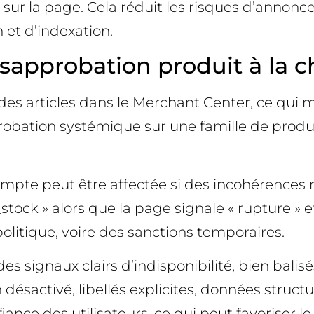
çue sur la page. Cela réduit les risques d’anno
 et d’indexation.
ésapprobation produit à la 
des articles dans le Merchant Center, ce qui me
ation systémique sur une famille de produit
ompte peut être affectée si des incohérences r
in_stock » alors que la page signale « rupture »
litique, voire des sanctions temporaires.
 des signaux clairs d’indisponibilité, bien bal
ésactivé, libellés explicites, données structuré
ance des utilisateurs, ce qui peut favoriser l