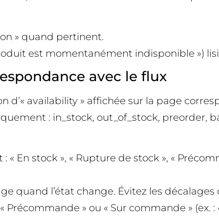
tton » quand pertinent.
roduit est momentanément indisponible ») lisib
rrespondance avec le flux
n d’« availability » affichée sur la page corr
piquement : in_stock, out_of_stock, preorder, 
nt : « En stock », « Rupture de stock », « Pré
page quand l’état change. Évitez les décalages
z « Précommande » ou « Sur commande » (ex. : « 