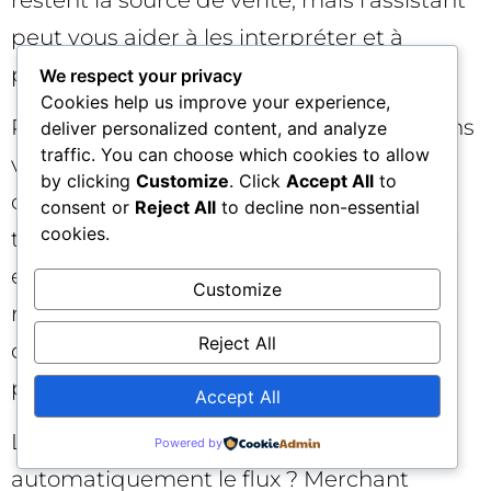
peut vous aider à les interpréter et à
passer à l’action plus vite.
We respect your privacy
Cookies help us improve your experience,
Peut-on se fier aux recommandations sans
deliver personalized content, and analyze
traffic. You can choose which cookies to allow
vérification ? Mieux vaut les considérer
by clicking
Customize
. Click
Accept All
to
comme des hypothèses à tester. Validez
consent or
Reject All
to decline non-essential
cookies.
toute modification majeure, déployez par
étapes, mesurez l’impact, documentez et
Customize
revenez en arrière si nécessaire. Les
Reject All
conseils de Merchant Advisor sont
puissants, mais le contexte métier prime.
Accept All
L’assistant va-t-il optimiser
Powered by
automatiquement le flux ? Merchant