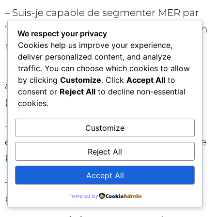
– Suis-je capable de segmenter MER par
“nouveaux vs récurrents” pour détecter un
We respect your privacy
mix malsain?
Cookies help us improve your experience,
deliver personalized content, and analyze
– Mes tests d’incrémentalité sont-ils
traffic. You can choose which cookies to allow
by clicking
Customize
. Click
Accept All
to
alignés sur des questions précises
consent or
Reject All
to decline non-essential
(ajouter/couper)?
cookies.
– Mes décisions d’allocation examinent-
Customize
elles l’impact sur le MER, pas seulement le
Reject All
ROAS plateforme?
Accept All
– Ai-je documenté les résultats et appris
Powered by
pour le prochain cycle? ✅