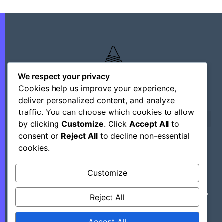
We respect your privacy
Cookies help us improve your experience,
deliver personalized content, and analyze
traffic. You can choose which cookies to allow
by clicking
Customize
. Click
Accept All
to
consent or
Reject All
to decline non-essential
cookies.
©+2026 Outsourcing Network Intelligence
Customize
Découvrez Des Astuces, Des Hacks Et Des
Reject All
Outils Régulièrement En Mettant Ce Site
Dans Vos Favoris.
Accept All