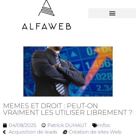
TOUS LES HACKS
MEMES ET DROIT : PEUT-ON
VRAIMENT LES UTILISER LIBREMENT ?
04/08/2025
Patrick DUHAUT
Infos
Acquisition de leads
Création de sites Web