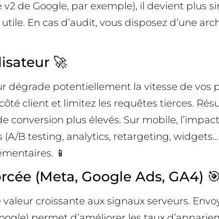
 de Google, par exemple), il devient plus si
 utile. En cas d’audit, vous disposez d’une ar
isateur 🚀
eur dégrade potentiellement la vitesse de vo
côté client et limitez les requêtes tierces. R
de conversion plus élevés. Sur mobile, l’impac
 (A/B testing, analytics, retargeting, widgets
émentaires. 📱
orcée (Meta, Google Ads, GA4) 
 valeur croissante aux signaux serveurs. Env
ogle) permet d’améliorer les taux d’appariem