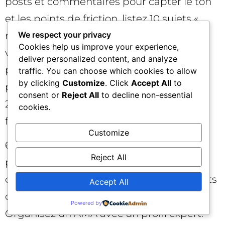
posts et commentaires pour capter le ton
et les points de friction, listez 10 sujets «
manque du marché » où vous pouvez
We respect your privacy
Cookies help us improve your experience,
vraiment aider. Définissez la charte de
deliver personalized content, and analyze
prise de parole et alignez les parties
traffic. You can choose which cookies to allow
by clicking
Customize
. Click
Accept All
to
prenantes (CM, produit, support). Lancez
consent or
Reject All
to decline non-essential
20–30 contributions en commentaires à
cookies.
forte valeur. 🧭
Customize
60 jours – Publier et itérer : sortez 3 à 5
Reject All
posts long-form ultra utiles (guides, REX,
comparatifs nuancés) dans des subreddits
Accept All
distincts, chacun écrit sur-mesure.
Powered by
Organisez un AMA avec un profil expert.