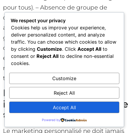
pour tous). – Absence de groupe de
contrôle, rendant les gains difficiles à
We respect your privacy
attribuer. – Sous-estimation de la
Cookies help us improve your experience,
deliver personalized content, and analyze
gouvernance et des risques de non-
traffic. You can choose which cookies to allow
conformité. – “Prouesses” d’IA non
by clicking
Customize
. Click
Accept All
to
consent or
Reject All
to decline non-essential
expliquées qui fragilisent la confiance. Le
cookies.
remède : simplicité, discipline et
transparence. ✅
Customize
Personnaliser sans être
Reject All
intrusif : l’art de l’équilibre
Accept All
🎭
Powered by
Le marketing personnalisé ne doit jamais