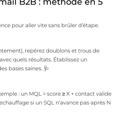
email B2B : méthode en 5
ce pour aller vite sans brûler d’étape.
sentement), repérez doublons et trous de
avec quels résultats. Établissez un
des bases saines. 🩺
xemple : un MQL = score ≥ X + contact valide
e rechauffage si un SQL n’avance pas après N