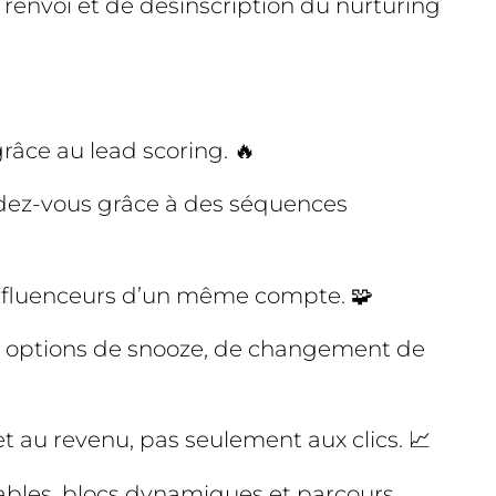
 renvoi et de désinscription du nurturing
râce au lead scoring. 🔥
endez-vous grâce à des séquences
influenceurs d’un même compte. 🧩
es options de snooze, de changement de
t au revenu, pas seulement aux clics. 📈
riables, blocs dynamiques et parcours