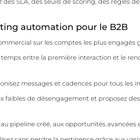
 des SLA, des seuils de scoring, des règles de
eting automation pour le B2B
t commercial sur les comptes les plus engagés g
le temps entre la première interaction et le r
monisez messages et cadences pour tous les 
gnaux faibles de désengagement et proposez d
 au pipeline créé, aux opportunités avancées e
ialisez sans perdre la pertinence grâce aux va