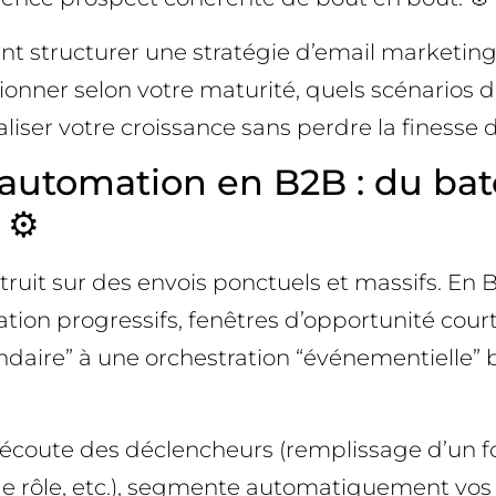
nt structurer une stratégie d’email marketing
onner selon votre maturité, quels scénarios d
aliser votre croissance sans perdre la finesse de
utomation en B2B : du batc
 ⚙️
ruit sur des envois ponctuels et massifs. En B2
mation progressifs, fenêtres d’opportunité co
endaire” à une orchestration “événementielle
oute des déclencheurs (remplissage d’un form
rôle, etc.), segmente automatiquement vos c