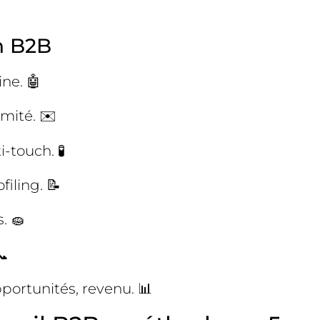
n B2B
ine. 🤖
rmité. ✉️
-touch. 🧪
iling. 📝
. 🧽
📞
portunités, revenu. 📊