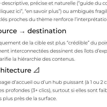
 descriptive, précise et naturelle (“guide du 
iquez ici”, “en savoir plus”) ou ambiguës fragi
clés proches du thème renforce l’interprétati
ource → destination
uement de la cible est plus “crédible” du point
nt interconnectées dessinent des îlots d’exper
arifie la hiérarchie des contenus.
chitecture 📐
ge d’accueil ou d’un hub puissant (à 1 ou 2 cl
s profondes (3+ clics), surtout si elles sont fa
 plus près de la surface.