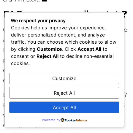
FAQ express sur llms.txt ❓
We respect your privacy
Cookies help us improve your experience,
Où placer llms.txt ? À la racine du domaine,
deliver personalized content, and analyze
accessible publiquement, idéalement en
traffic. You can choose which cookies to allow
by clicking
Customize
. Click
Accept All
to
HTTPS. Les sous-domaines importants
consent or
Reject All
to decline non-essential
peuvent avoir leur propre fichier si leurs
cookies.
contenus et publics diffèrent (ex.
Customize
docs.exemple.com/llms.txt). 🌐
Reject All
Est-ce pris en compte par Google Search ?
Pas comme signal de classement. llms.txt
Accept All
vise la découvrabilité et l’efficience pour
Powered by
des agents, pas l’indexation SEO