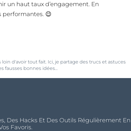
tenir un haut taux d’engagement. En
s performantes. 😉
n d'avoir tout fait. Ici, je partage des trucs et astuces
s fausses bonnes idées...
s, Des Hacks Et Des Outils Régulièrement En
Vos Favoris.