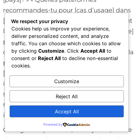
recommandes-tu pour [cas d’usage] dans
[secteur]? » Pour le sentiment: « Quels sont
We respect your privacy
Cookies help us improve your experience,
les points forts et limites de [votre marque]
deliver personalized content, and analyze
pour [cas d’usage]? » « [Votre marque]
traffic. You can choose which cookies to allow
by clicking
Customize
. Click
Accept All
to
convient-elle aux PME? Pourquoi? » Pour la
consent or
Reject All
to decline non-essential
part de voix: « Compare [votre marque] à
cookies.
[concurrent A] et [concurrent B] sur prix,
Customize
intégrations, sécurité, support. » Pour les
sources: « Cite tes sources pour ces
Reject All
recommandations » « D’où viennent tes
Accept All
informations sur [thème]? »
Powered by
Consignez la présence, les adjectifs, l’ordre