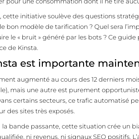
ayer pour une consommation dont il ne tire auc
cette initiative soulève des questions straté
 bon modèle de tarification ? Quel sera l’impa
ire le « bruit » généré par les bots ? Ce gui
ce de Kinsta.
nsta est importante mainten
ortement augmenté au cours des 12 derniers mois
ale), mais une autre est purement opportunist
Dans certains secteurs, ce trafic automatisé p
r des sites très exposés.
 la bande passante, cette situation crée un bi
ualifiée, ni revenus, ni signaux SEO positifs. 