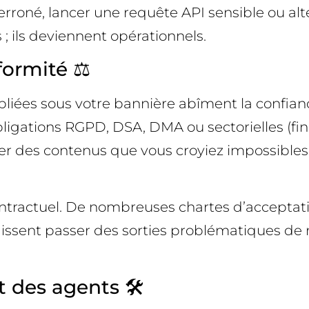
 erroné, lancer une requête API sensible ou al
; ils deviennent opérationnels.
formité ⚖️
ubliées sous votre bannière abîment la confianc
obligations RGPD, DSA, DMA ou sectorielles (fi
rger des contenus que vous croyiez impossibles
contractuel. De nombreuses chartes d’acceptat
 laissent passer des sorties problématiques d
t des agents 🛠️