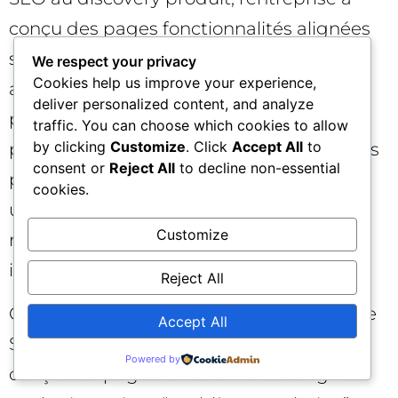
conçu des pages fonctionnalités alignées
sur les intentions “problème→solution”,
We respect your privacy
Cookies help us improve your experience,
avec instrumentation fine et tests A/B. En
deliver personalized content, and analyze
parallèle, des briefs standardisés ont
traffic. You can choose which cookies to allow
by clicking
Customize
. Click
Accept All
to
permis de tripler la vélocité éditoriale sans
consent or
Reject All
to decline non-essential
perte de qualité. Résultats : +19% de sign-
cookies.
ups organiques, -12% de CAC total et une
Customize
roadmap mieux priorisée grâce aux
insights de recherche.
Reject All
Cas 2 — SaaS mid-market : en intégrant le
Accept All
SEO au discovery produit, l’entreprise a
Powered by
conçu des pages fonctionnalités alignées