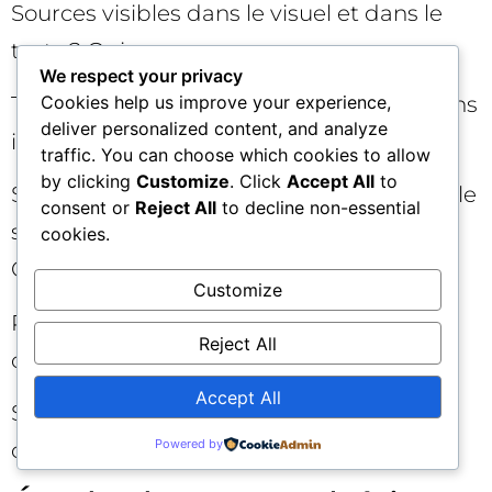
Sources visibles dans le visuel et dans le
texte ? Oui.
We respect your privacy
Transcription HTML sous l’image, avec liens
Cookies help us improve your experience,
deliver personalized content, and analyze
internes vers les sections détaillées ? Oui.
traffic. You can choose which cookies to allow
by clicking
Customize
. Click
Accept All
to
Schema ImageObject, image listée dans le
consent or
Reject All
to decline non-essential
sitemap, OG/Twitter Cards configurées ?
cookies.
Oui.
Customize
Plan de diffusion : réseaux, newsletter,
Reject All
outreach ciblé, embed code prêt ? Oui.
Accept All
Suivi analytics et annotation des
Powered by
changements en place ? Oui.