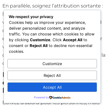
En parallèle, soignez l’attribution sortante :
lier vers des référentiels reconnus élève
We respect your privacy
votre « score de preuve » implicite. Quand
Cookies help us improve your experience,
deliver personalized content, and analyze
c’est pertinent, ouvrez des datasets ou
traffic. You can choose which cookies to allow
exposez une API de lecture publique pour
by clicking
Customize
. Click
Accept All
to
consent or
Reject All
to decline non-essential
vos données factuelles (tarifs, délais,
cookies.
caractéristiques). La transparence nourrit la
confiance des moteurs.
Customize
Rédaction orientée «
Reject All
extractibilité » sans sacrifier
Accept All
l’humain ✍️
Powered by
Écrivez d’abord pour les personnes, mais