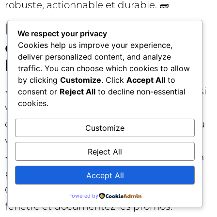
robuste, actionnable et durable. 🧱
Erreurs fréquentes à
We respect your privacy
éviter quand on mesure
Cookies help us improve your experience,
deliver personalized content, and analyze
l’incrémentalité
traffic. You can choose which cookies to allow
by clicking
Customize
. Click
Accept All
to
• Multiplier les variables pendant le test : si
consent or
Reject All
to decline non-essential
cookies.
vous changez l’audience, l’enchère et le
créatif à la fois, vous ne saurez jamais d’où
Customize
vient le lift. Testez un facteur à la fois.
Reject All
• Oublier la saisonnalité : un lancement en
plein Black Friday fausse la lecture.
Accept All
Comparez test et contrôle sur la même
Powered by
fenêtre et documentez les promos.