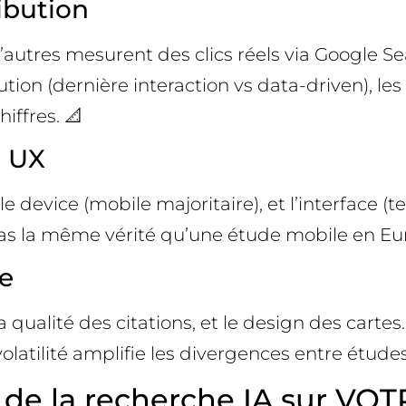
ibution
’autres mesurent des clics réels via Google Se
ution (dernière interaction vs data-driven), les
iffres. 📐
t UX
 le device (mobile majoritaire), et l’interface (
pas la même vérité qu’une étude mobile en Eu
le
 la qualité des citations, et le design des ca
 volatilité amplifie les divergences entre étud
de la recherche IA sur VOTR