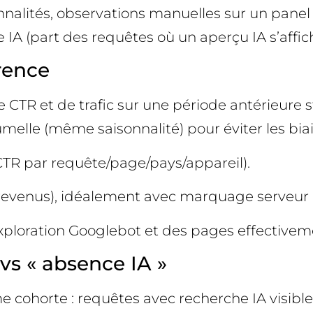
nalités, observations manuelles sur un panel re
IA (part des requêtes où un aperçu IA s’affich
rence
 CTR et de trafic sur une période antérieure 
elle (même saisonnalité) pour éviter les biais.
 CTR par requête/page/pays/appareil).
s, revenus), idéalement avec marquage serveur p
l’exploration Googlebot et des pages effectivem
 vs « absence IA »
cohorte : requêtes avec recherche IA visible