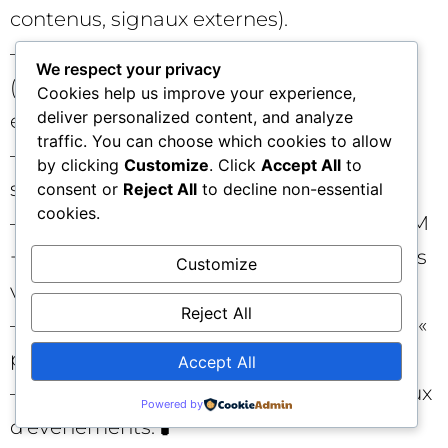
contenus, signaux externes).
– Un graphe de connaissance voyage
We respect your privacy
(destinations, saisons, personas,
Cookies help us improve your experience,
deliver personalized content, and analyze
événements, règles).
traffic. You can choose which cookies to allow
– Un moteur d’orchestration (règles +
by clicking
Customize
. Click
Accept All
to
scoring ML) qui sélectionne les briques.
consent or
Reject All
to decline non-essential
cookies.
– Un moteur de génération contrôlée (LLM
+ gabarits + RAG) pour variantes textuelles
Customize
vérifiées.
Reject All
– Un service d’explicabilité (rendre visible «
pourquoi » une brique a été choisie).
Accept All
– Des outils de QA, supervision, et journaux
Powered by
d’événements. 🧪